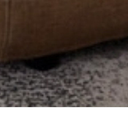
Select
このサイトでの経験をどのように評価しますか？
an
option
from
1
不満
とても満足
to
5,
Next
with
1
being
不
満
and
5
being