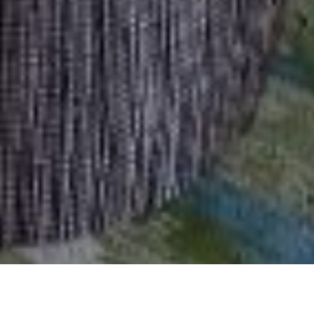
Select
このサイトでの経験をどのように評価しますか？
an
option
from
1
不満
とても満足
to
5,
Next
with
1
being
不
満
and
5
being