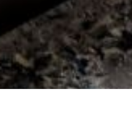
Select
このサイトでの経験をどのように評価しますか？
an
option
from
1
不満
とても満足
to
5,
Next
with
1
being
不
満
and
5
being
と
て
も
満