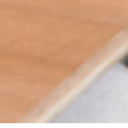
Select
このサイトでの経験をどのように評価しますか？
an
option
from
1
不満
とても満足
to
5,
Next
with
1
being
不
満