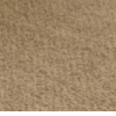
Select
このサイトでの経験をどのように評価しますか？
an
option
from
1
不満
とても満足
to
5,
Next
with
1
being
不
満