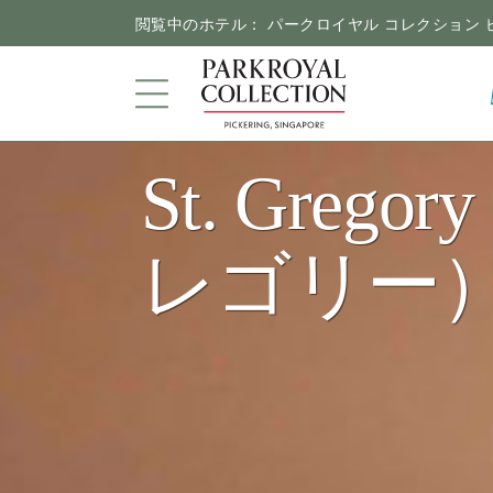
閲覧中のホテル： パークロイヤル コレクション 
St. Greg
ガーデンホテル
レゴリー
客室＆スイートルーム
ダイニング
キャンペーン
施設＆サービス