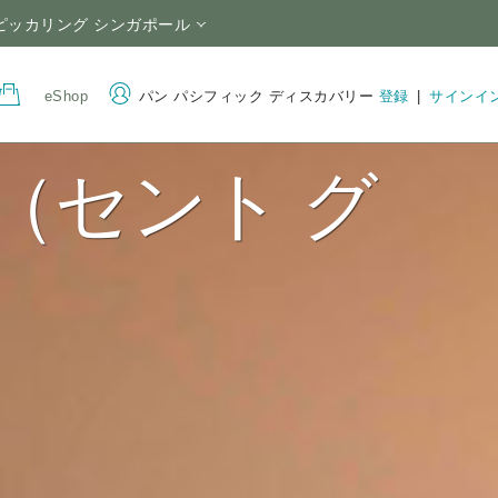
ピッカリング シンガポール
eShop
パン パシフィック ディスカバリー
登録
|
サインイ
ory（セント グ
住所
電話番号
3 Upper Pickering Street,
+65 6809 8888
Singapore 058289（シンガ
1800 2557 795
(T
）
ポール）