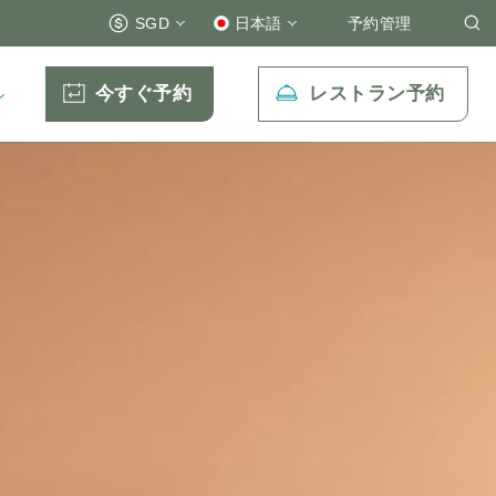
SGD
日本語
予約管理
今すぐ予約
レストラン予約
ン
Eメール送信先
enquiry.prsps@parkroyalcollection.com
oll-free)