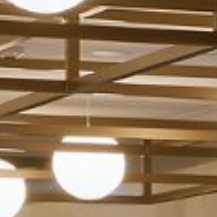
楽しむ
会議
お祝い
パン パシフィック ディスカバ
ー
パークロイヤル メルボルンエア
ポート
グローバルホームページに戻る