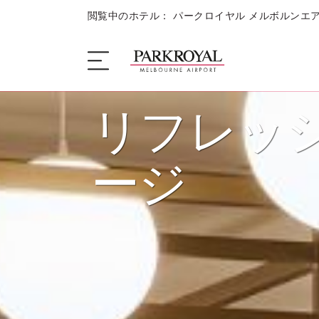
閲覧中のホテル： パークロイヤル メルボルンエ
リフレッ
ザ・ホテル
ージ
睡眠
お食事 + お飲み物
キャンペーン