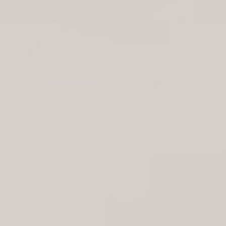
Select
このサイトでの経験をどのように評価しますか？
an
option
from
1
不満
とても満足
to
5,
Next
with
1
being