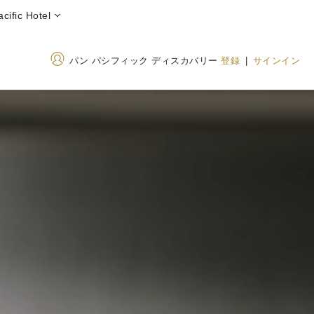
fic Hotel
パン パシフィック ディスカバリー
登録
|
サインイン
住所
電話番号
歌舞伎町1-29-1 新宿区, 東
+81 3 6233 8800
京 日本 160-0021
0800 300 8189
(Tol