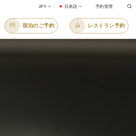
JPY
日本語
予約管理
宿泊のご予約
レストラン予約
Eメール送信先
enquiry.ppbtk@panpacific.com
l-free)