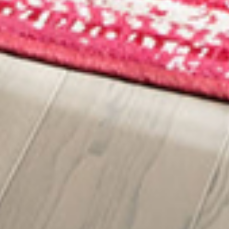
Select
このサイトでの経験をどのように評価しますか？
an
option
from
1
不満
とても満足
to
5,
Next