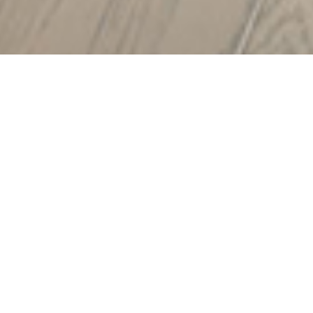
with
1
being
不
満
and
5
being
と
て
も
満
足