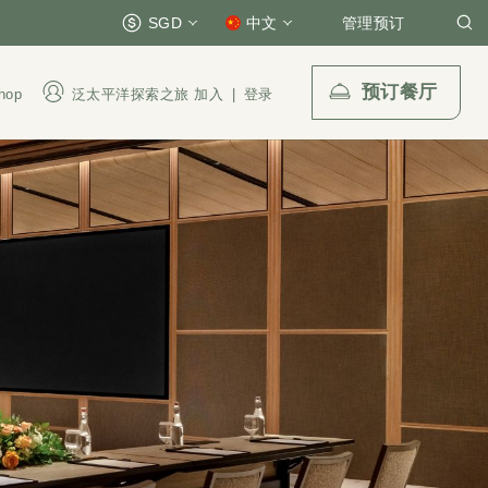
SGD
中文
管理预订
预订餐厅
hop
泛太平洋探索之旅
加入
|
登录
发送电子邮件
enquiry.prsmb@parkroyalcollection.com
l-free)