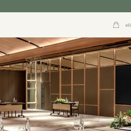
eS
地址
致电
6 Raffles Boulevard, Marina
+65 6845 1000
Square Singapore 039594
800 852 6855
(Tol